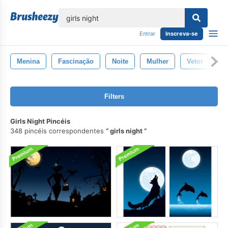
echar
Entrar
Inscreva-se
Menina
Fascinação
Noite
Mulher
Vetor
F
Filters
Girls Night Pincéis
348 pincéis correspondentes
girls night