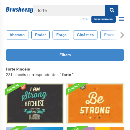
echar
Entrar
Inscreva-se
Abstrato
Poder
Força
Ginástica
Fraco
Mú
Filters
Forte Pincéis
231 pincéis correspondentes
forte