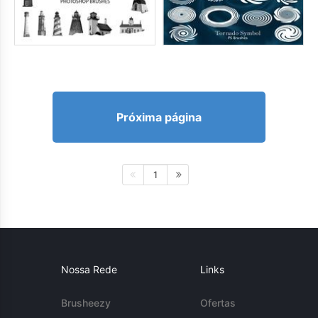
Próxima página
1
Nossa Rede
Links
Brusheezy
Ofertas