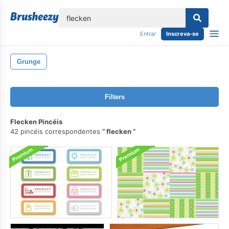
echar
Entrar
Inscreva-se
Grunge
Filters
Flecken Pincéis
42 pincéis correspondentes
flecken