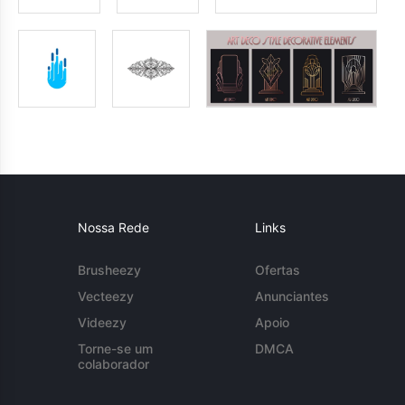
Nossa Rede
Links
Brusheezy
Ofertas
Vecteezy
Anunciantes
Videezy
Apoio
Torne-se um
DMCA
colaborador