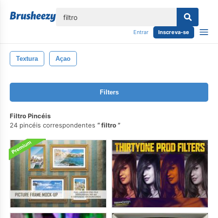
echar
Entrar
Inscreva-se
Textura
Açao
Filters
Filtro Pincéis
24 pincéis correspondentes
filtro