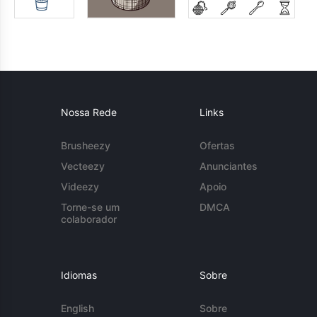
Nossa Rede
Links
Brusheezy
Ofertas
Vecteezy
Anunciantes
Videezy
Apoio
Torne-se um
DMCA
colaborador
Idiomas
Sobre
English
Sobre