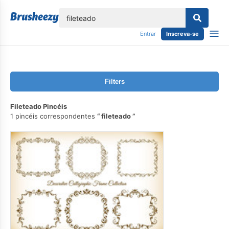
echar
Entrar
Inscreva-se
Filters
Fileteado Pincéis
1 pincéis correspondentes
fileteado