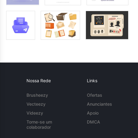
Nossa Rede
Links
Brusheezy
Ofertas
Vecteezy
Anunciantes
Videezy
Apoio
Torne-se um
DMCA
colaborador