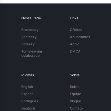
Nossa Rede
Links
Brusheezy
Ofertas
Vecteezy
Anunciantes
Videezy
Apoio
Torne-se um
DMCA
colaborador
Idiomas
Sobre
English
Sobre
Español
Equipe
Português
Blogue
Deutsch
Contato