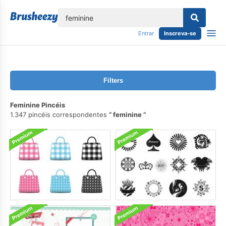
echar
Entrar
Inscreva-se
Filters
Feminine Pincéis
1.347 pincéis correspondentes
feminine