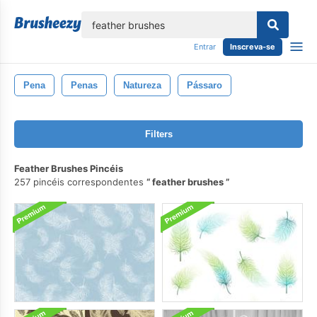
echar
Entrar
Inscreva-se
Pena
Penas
Natureza
Pássaro
Filters
Feather Brushes Pincéis
257 pincéis correspondentes
feather brushes