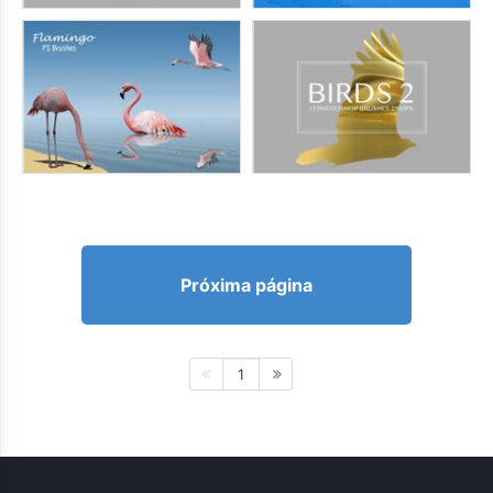
Próxima página
1