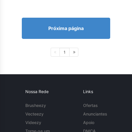
Próxima página
1
Nossa Rede
Links
Brusheezy
Ofertas
Vecteezy
Anunciantes
Videezy
Apoio
Torne-se um
DMCA