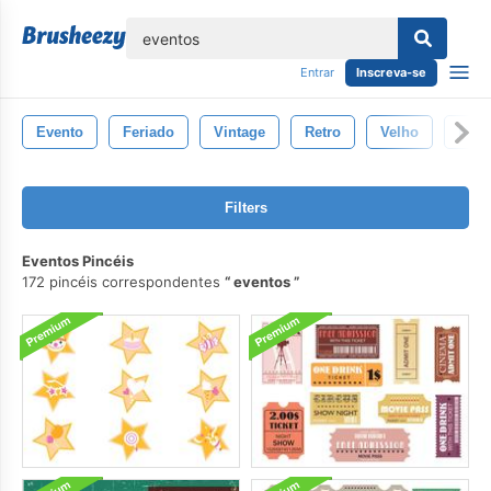
echar
Entrar
Inscreva-se
Evento
Feriado
Vintage
Retro
Velho
Nata
Filters
Eventos Pincéis
172 pincéis correspondentes
eventos