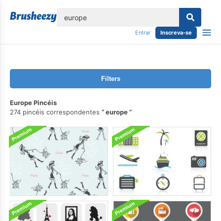
echar
Entrar
Inscreva-se
Filters
Europe Pincéis
274 pincéis correspondentes
europe