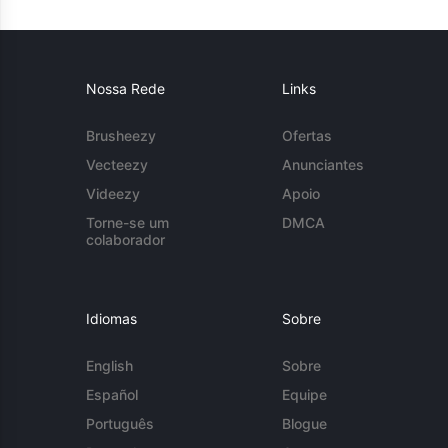
Nossa Rede
Links
Brusheezy
Ofertas
Vecteezy
Anunciantes
Videezy
Apoio
Torne-se um
DMCA
colaborador
Idiomas
Sobre
English
Sobre
Español
Equipe
Português
Blogue