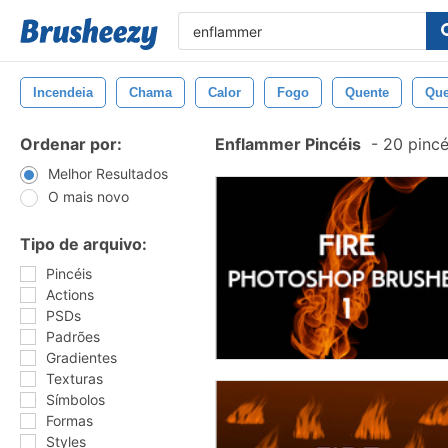
Incendeia
Chama
Calor
Fogo
Quente
Que
Ordenar por:
Enflammer Pincéis
-
20 pincé
Melhor Resultados
O mais novo
Tipo de arquivo:
Pincéis
Actions
PSDs
Padrões
Gradientes
Texturas
Símbolos
Formas
Styles