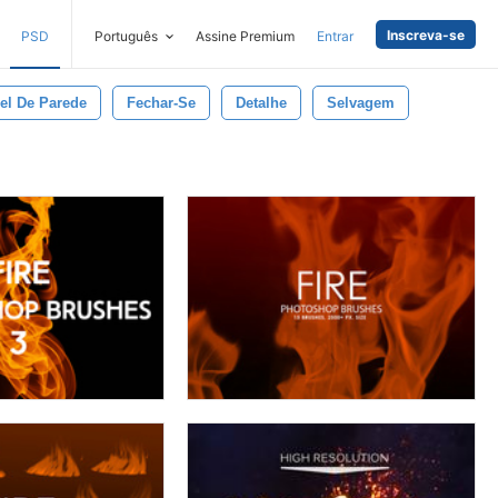
Inscreva-se
PSD
Português
Assine Premium
Entrar
el De Parede
Fechar-Se
Detalhe
Selvagem