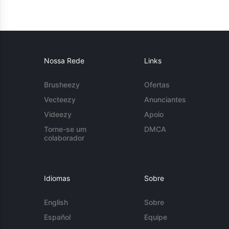
Nossa Rede
Links
Brusheezy
Ofertas
Vecteezy
Anunciantes
Videezy
Apoio
Torne-se um
DMCA
colaborador
Idiomas
Sobre
English
Sobre
Español
Equipe