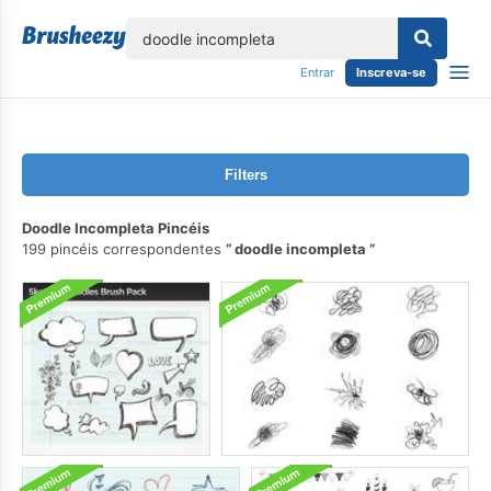
echar
Entrar
Inscreva-se
Filters
Doodle Incompleta Pincéis
199 pincéis correspondentes
doodle incompleta