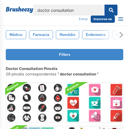
echar
Entrar
Inscreva-se
Médico
Farmacia
Remédio
Enfermeira
Doença
Filters
Doctor Consultation Pincéis
29 pincéis correspondentes
doctor consultation