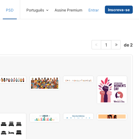
Inscreva-se
PSD
Português
Assine Premium
Entrar
de 2
1