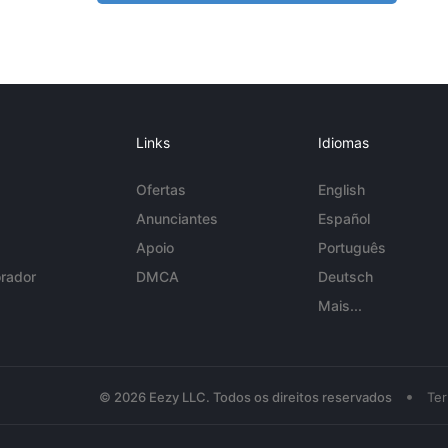
Links
Idiomas
Ofertas
English
Anunciantes
Español
Apoio
Português
rador
DMCA
Deutsch
Mais...
•
© 2026 Eezy LLC. Todos os direitos reservados
Te