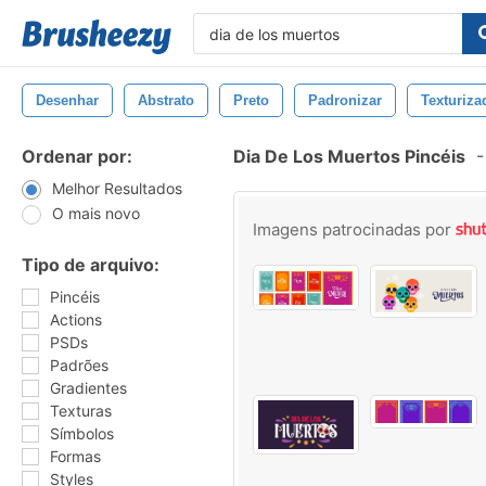
Desenhar
Abstrato
Preto
Padronizar
Texturiza
Ordenar por:
Dia De Los Muertos Pincéis
-
Melhor Resultados
O mais novo
Imagens patrocinadas por
Tipo de arquivo:
Pincéis
Actions
PSDs
Padrões
Gradientes
Texturas
Símbolos
Formas
Styles