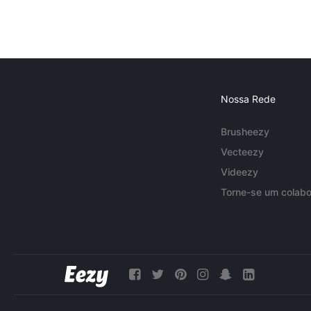
Nossa Rede
Brusheezy
Vecteezy
Videezy
Torne-se um colabo