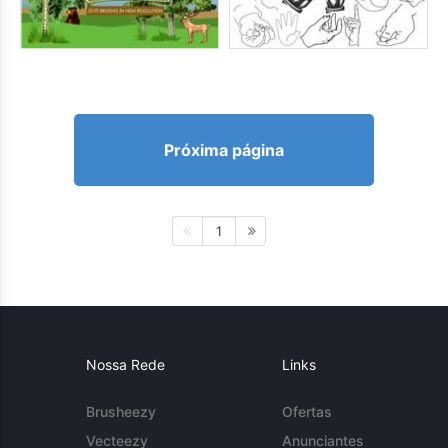
Próxima página
1
Nossa Rede
Links
Brusheezy
Ofertas
Vecteezy
Anunciantes