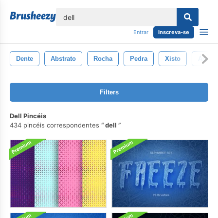
echar
Entrar
Inscreva-se
Dente
Abstrato
Rocha
Pedra
Xisto
Ásper
Filters
Dell Pincéis
434 pincéis correspondentes
dell