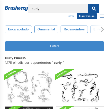
echar
Entrar
Inscreva-se
Encaracolado
Ornamental
Redemoinhos
Enfeites
Filters
Curly Pincéis
1.175 pincéis correspondentes
curly