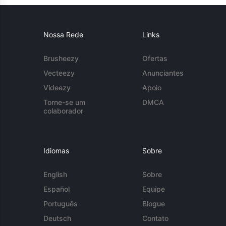
Nossa Rede
Links
Brusheezy
Ofertas
Vecteezy
Anunciantes
Videezy
Apoio
Torne-se um
DMCA
colaborador
Idiomas
Sobre
English
Sobre
Español
Equipe
Português
Blogue
Deutsch
Contato