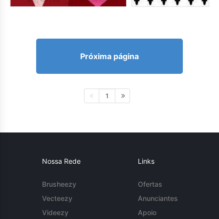
Próxima página
1
Nossa Rede
Links
Brusheezy
Ofertas
Vecteezy
Anunciantes
Videezy
Apoio