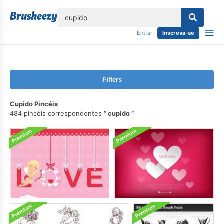
echar
Entrar
Inscreva-se
Filters
Cupido Pincéis
484 pincéis correspondentes
cupido