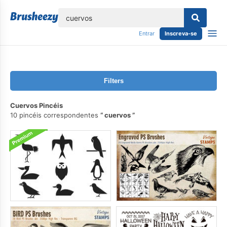
echar
Entrar
Inscreva-se
Filters
Cuervos Pincéis
10 pincéis correspondentes
cuervos