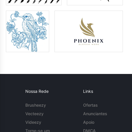
Nossa Rede
Links
Brusheezy
Ofertas
Vecteezy
Anunciantes
Videezy
Apoio
Torne-se um
DMCA