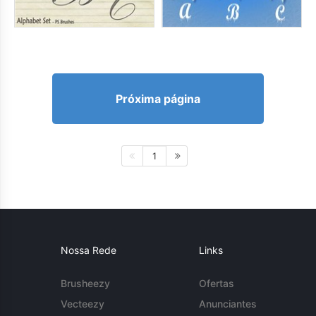
Próxima página
1
Nossa Rede
Links
Brusheezy
Ofertas
Vecteezy
Anunciantes