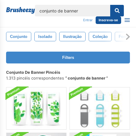
echar
Entrar
Inscreva-se
Conjunto
Isolado
Ilustração
Coleção
Forma
Filters
Conjunto De Banner Pincéis
1.313 pincéis correspondentes
conjunto de banner