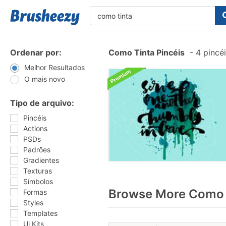
Ordenar por:
Como Tinta Pincéis
-
4 pincé
Melhor Resultados
O mais novo
Tipo de arquivo:
Pincéis
Actions
PSDs
Padrões
Gradientes
Texturas
Símbolos
Browse More Como t
Formas
Styles
Templates
Ui Kits