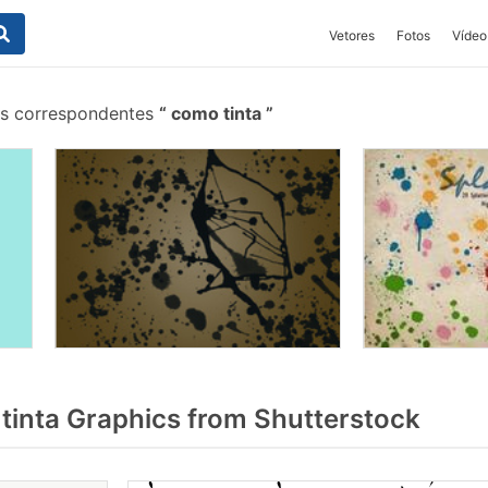
Vetores
Fotos
Vídeo
is correspondentes
como tinta
inta Graphics from Shutterstock