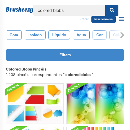
echar
Entrar
Inscreva-se
Gota
Isolado
Líquido
Agua
Cor
Coleção
Filters
Colored Blobs Pincéis
1.208 pincéis correspondentes
colored blobs