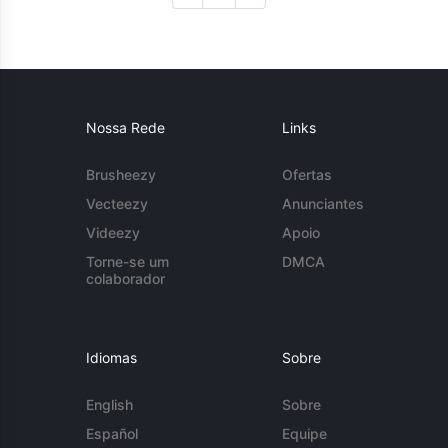
Nossa Rede
Links
Brusheezy
Ofertas
Vecteezy
Anunciantes
Videezy
Apoio
Torne-se um
DMCA
colaborador
Idiomas
Sobre
English
Sobre
Español
Equipe