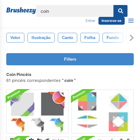
echar
Entrar
Inscreva-se
Vetor
Ilustração
Canto
Folha
Fundo
Dese
Filters
Coin Pincéis
61 pincéis correspondentes
coin