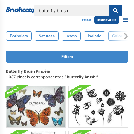
echar
Entrar
Inscreva-se
Borboleta
Natureza
Inseto
Isolado
Colorida
Filters
Butterfly Brush Pincéis
1.037 pincéis correspondentes
butterfly brush