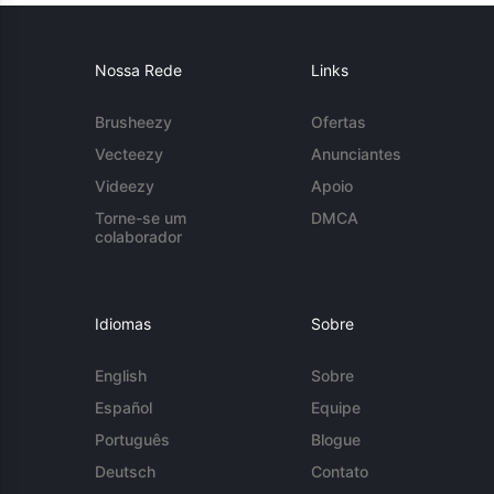
Nossa Rede
Links
Brusheezy
Ofertas
Vecteezy
Anunciantes
Videezy
Apoio
Torne-se um
DMCA
colaborador
Idiomas
Sobre
English
Sobre
Español
Equipe
Português
Blogue
Deutsch
Contato