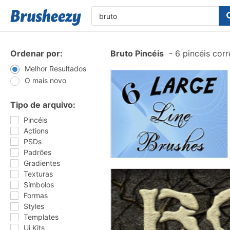
Ordenar por:
Bruto Pincéis
-
6 pincéis cor
Melhor Resultados
O mais novo
Tipo de arquivo:
Pincéis
Actions
PSDs
Padrões
Gradientes
Texturas
Símbolos
Formas
Styles
Templates
Ui Kits