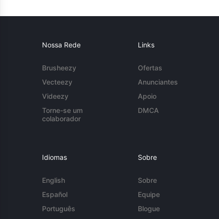
Nossa Rede
Links
Brusheezy
Ofertas
Vecteezy
Anunciantes
Videezy
Apoio
Torne-se um
DMCA
colaborador
Idiomas
Sobre
English
Sobre
Español
Equipe
Português
Blogue