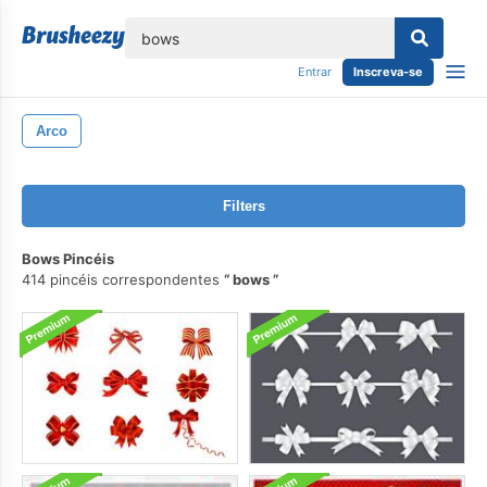
echar
Entrar
Inscreva-se
Arco
Filters
Bows Pincéis
414 pincéis correspondentes
bows