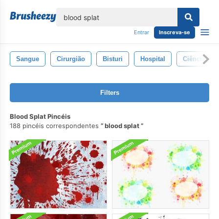
echar
Entrar
Inscreva-se
Sangue
Cirurgião
Bisturi
Hospital
Ciência
Filters
Blood Splat Pincéis
188 pincéis correspondentes
blood splat