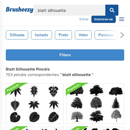
echar
Entrar
Inscreva-se
Silhueta
Isolado
Preto
Vetor
Pessoas
Sí
Filters
Blatt Silhouette Pincéis
753 pincéis correspondentes
blatt silhouette