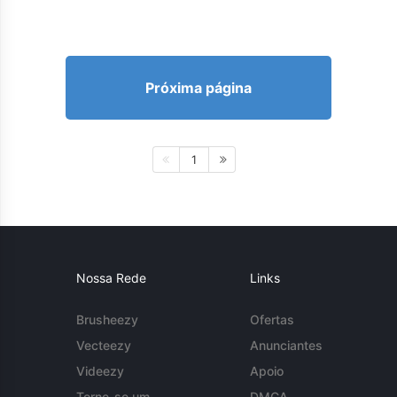
Próxima página
1
Nossa Rede
Links
Brusheezy
Ofertas
Vecteezy
Anunciantes
Videezy
Apoio
Torne-se um
DMCA