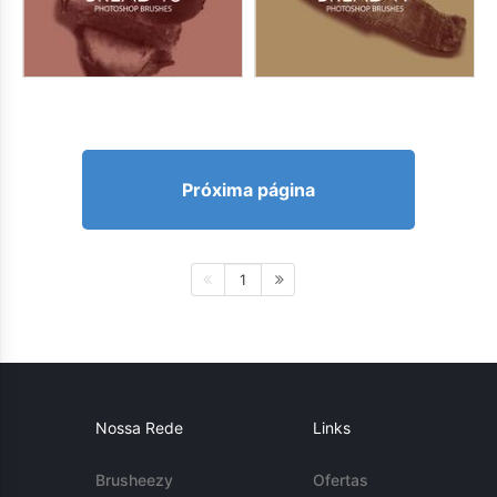
Próxima página
1
Nossa Rede
Links
Brusheezy
Ofertas