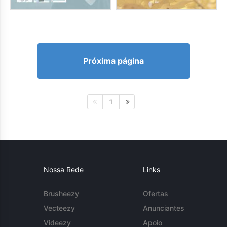
Próxima página
1
Nossa Rede
Links
Brusheezy
Ofertas
Vecteezy
Anunciantes
Videezy
Apoio