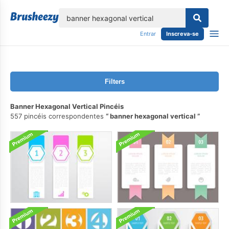
echar
Entrar
Inscreva-se
Filters
Banner Hexagonal Vertical Pincéis
557 pincéis correspondentes
banner hexagonal vertical