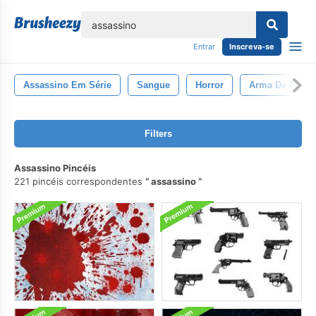
echar
Entrar
Inscreva-se
Assassino Em Série
Sangue
Horror
Arma De Fogo
Filters
Assassino Pincéis
221 pincéis correspondentes
assassino