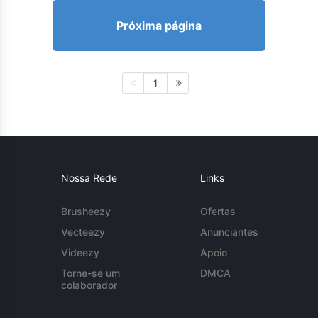
Próxima página
1
Nossa Rede
Links
Brusheezy
Ofertas
Vecteezy
Anunciantes
Videezy
Apoio
Torne-se um
DMCA
colaborador