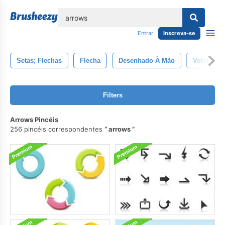
echar
Entrar
Inscreva-se
Setas; Flechas
Flecha
Desenhado À Mão
Vetor
Filters
Arrows Pincéis
256 pincéis correspondentes
arrows