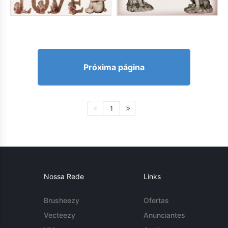
Próxima página
1
Nossa Rede
Links
Brusheezy
Ofertas
Vecteezy
Anunciantes