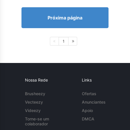
Próxima página
1
Nossa Rede
Links
Brusheezy
Ofertas
Vecteezy
Anunciantes
Videezy
Apoio
Torne-se um
DMCA
colaborador