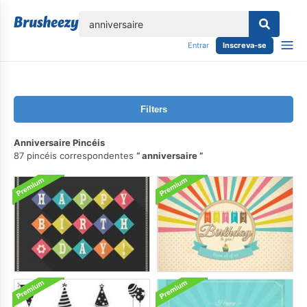
echar
Entrar
Inscreva-se
Filters
Anniversaire Pincéis
87 pincéis correspondentes
anniversaire