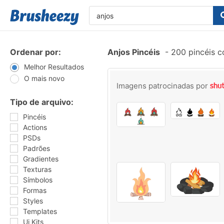
Ordenar por:
Anjos Pincéis
-
200 pincéis 
Melhor Resultados
O mais novo
Imagens patrocinadas por
Tipo de arquivo:
Pincéis
Actions
PSDs
Padrões
Gradientes
Texturas
Símbolos
Formas
Styles
Templates
Ui Kits