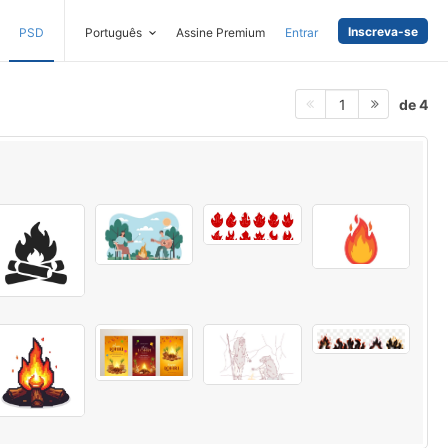
Inscreva-se
PSD
Português
Assine Premium
Entrar
de 4
1