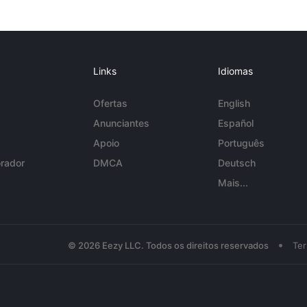
Links
Idiomas
Ofertas
English
Anunciantes
Español
Apoio
Português
rador
DMCA
Deutsch
Mais...
•
© 2026 Eezy LLC. Todos os direitos reservados
Te