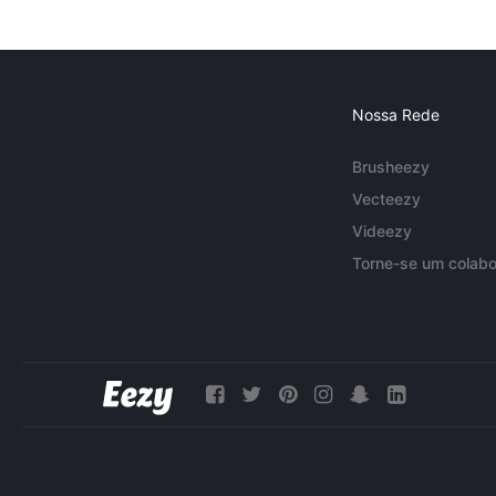
Nossa Rede
Brusheezy
Vecteezy
Videezy
Torne-se um colabo