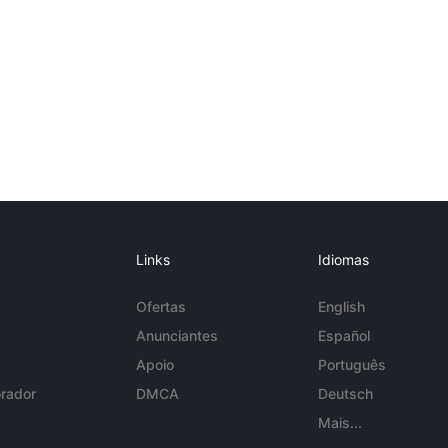
Links
Idiomas
Ofertas
English
Anunciantes
Español
Apoio
Português
rador
DMCA
Deutsch
Mais...