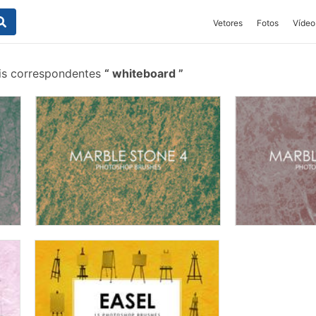
Vetores
Fotos
Vídeo
is correspondentes
whiteboard