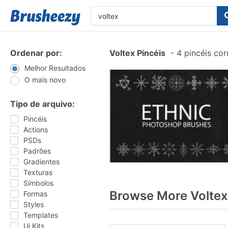
Ordenar por:
Voltex Pincéis
-
4 pincéis co
Melhor Resultados
O mais novo
Tipo de arquivo:
Pincéis
Actions
PSDs
Padrões
Gradientes
Texturas
Símbolos
Browse More Voltex
Formas
Styles
Templates
Ui Kits