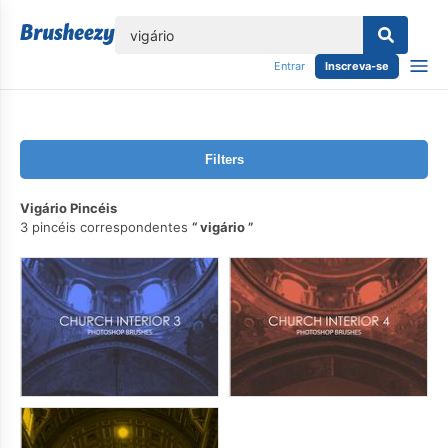
echar
Entrar
Inscreva-se
Filters
Vigário Pincéis
3 pincéis correspondentes
vigário