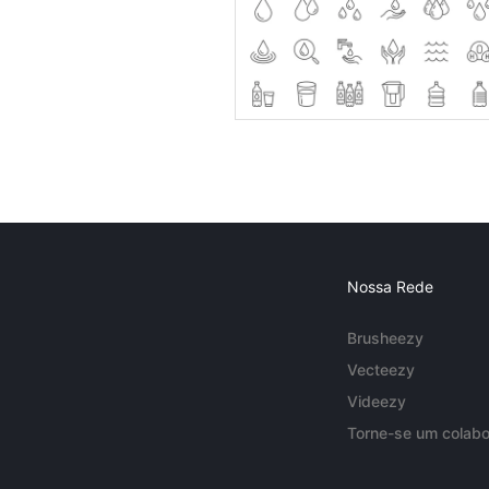
Nossa Rede
Brusheezy
Vecteezy
Videezy
Torne-se um colabo