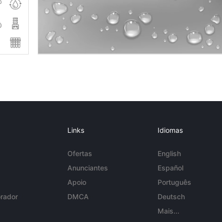
Links
Idiomas
Ofertas
English
Anunciantes
Español
Apoio
Português
rador
DMCA
Deutsch
Mais...