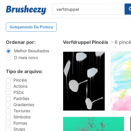
Gotejamento Da Pintura
Ordenar por:
Verfdruppel Pincéis
-
6 pincé
Melhor Resultados
O mais novo
Tipo de arquivo:
Pincéis
Actions
PSDs
Padrões
Gradientes
Texturas
Símbolos
Formas
Styles