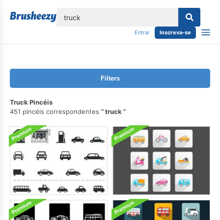
echar
Entrar
Inscreva-se
Filters
Truck Pincéis
451 pincéis correspondentes
truck