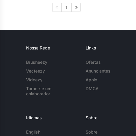
1
Nossa Rede
Links
Brusheezy
Ofertas
Vecteezy
Anunciantes
Videezy
Apoio
Torne-se um
DMCA
colaborador
Idiomas
Sobre
English
Sobre