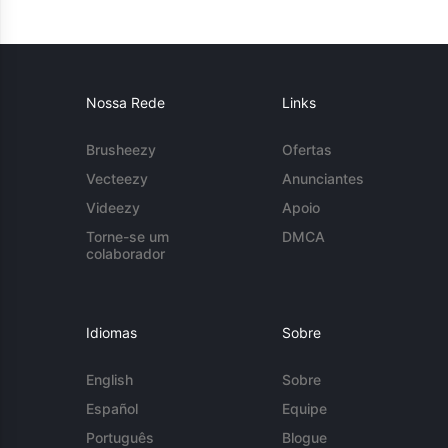
Nossa Rede
Links
Brusheezy
Ofertas
Vecteezy
Anunciantes
Videezy
Apoio
Torne-se um
DMCA
colaborador
Idiomas
Sobre
English
Sobre
Español
Equipe
Português
Blogue