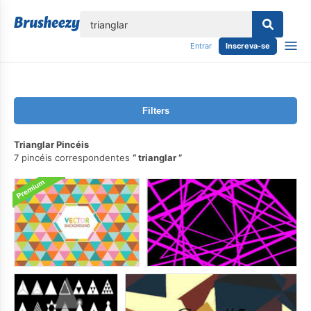
echar
Entrar
Inscreva-se
Filters
Trianglar Pincéis
7 pincéis correspondentes
trianglar