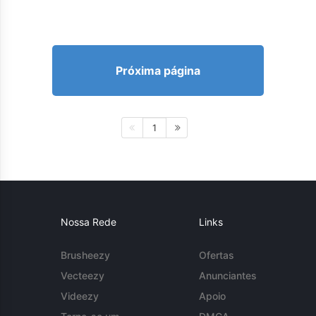
Próxima página
1
Nossa Rede
Links
Brusheezy
Ofertas
Vecteezy
Anunciantes
Videezy
Apoio