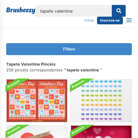
echar
Entrar
Inscreva-se
Filters
Tapete Valentine Pincéis
256 pincéis correspondentes
tapete valentine