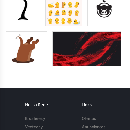
Nossa Rede
Links
Brusheezy
Ofertas
Vecteezy
Anunciantes