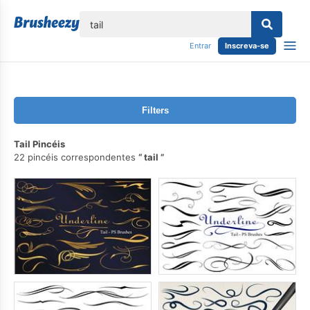
echar
Entrar
Inscreva-se
Filters
Tail Pincéis
22 pincéis correspondentes
tail