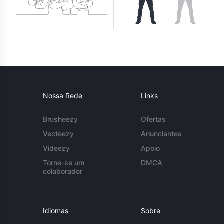
Nossa Rede
Links
Brusheezy
Ofertas
Vecteezy
Anunciantes
Videezy
Apoio
Torne-se um
DMCA
colaborador
Idiomas
Sobre