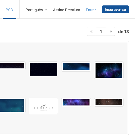
Inscreva-se
PSD
Português
Assine Premium
Entrar
de 13
1