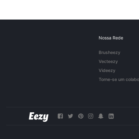
Nossa Rede
Brusheezy
Vecteezy
Videezy
Torne-se um colabo