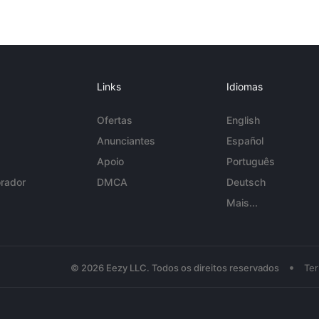
Links
Idiomas
Ofertas
English
Anunciantes
Español
Apoio
Português
rador
DMCA
Deutsch
Mais...
•
© 2026 Eezy LLC. Todos os direitos reservados
Te