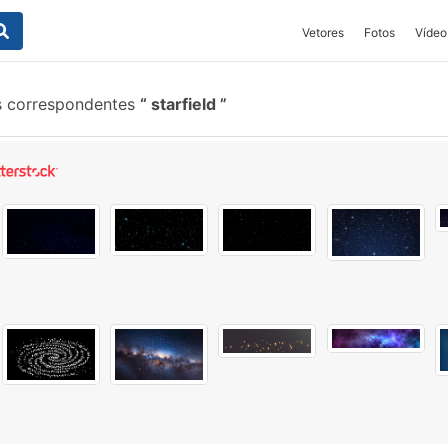
Vetores
Fotos
Vídeo
s correspondentes
starfield