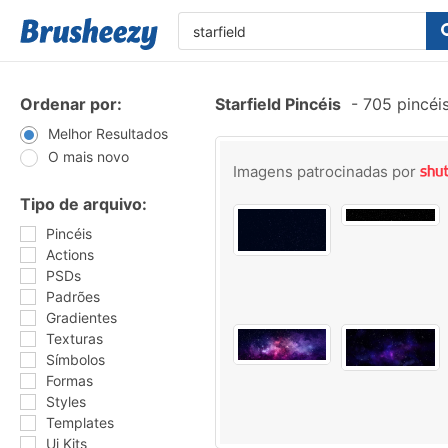
Ordenar por:
Starfield Pincéis
-
705 pincéi
Melhor Resultados
O mais novo
Imagens patrocinadas por
Tipo de arquivo:
Pincéis
Actions
PSDs
Padrões
Gradientes
Texturas
Símbolos
Formas
Styles
Templates
Ui Kits