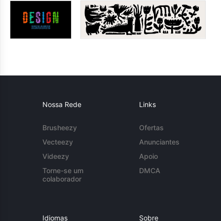
Nossa Rede
Links
Brusheezy
Ofertas
Vecteezy
Anunciantes
Videezy
Apoio
Torne-se um
DMCA
colaborador
Idiomas
Sobre