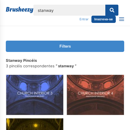
echar
Entrar
Inscreva-se
Filters
Stanway Pincéis
3 pincéis correspondentes
stanway