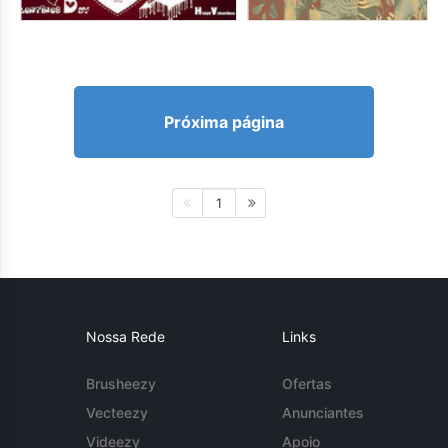
Próxima página
1
Nossa Rede
Links
Brusheezy
Ofertas
Vecteezy
Anunciantes
Videezy
Apoio