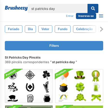
echar
Entrar
Inscreva-se
Feriado
Dia
Vetor
Fundo
Celebração
Tre
Filters
St Patricks Day Pincéis
369 pincéis correspondentes
st patricks day