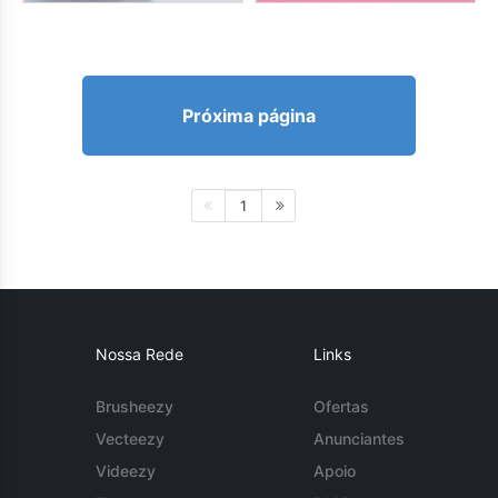
Próxima página
1
Nossa Rede
Links
Brusheezy
Ofertas
Vecteezy
Anunciantes
Videezy
Apoio