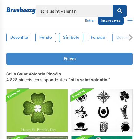
echar
Entrar
Inscreva-se
Desenhar
Fundo
Símbolo
Feriado
Desenhand
Filters
St La Saint Valentin Pincéis
4.828 pincéis correspondentes
st la saint valentin