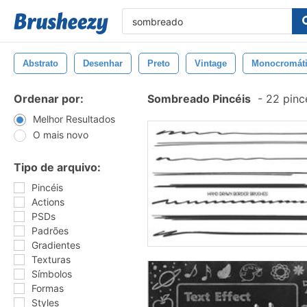
Abstrato
Desenhar
Preto
Vintage
Monocromát
Ordenar por:
Sombreado Pincéis
-
22 pinc
Melhor Resultados
O mais novo
Tipo de arquivo:
Pincéis
Actions
PSDs
Padrões
Gradientes
Texturas
Símbolos
Formas
Styles