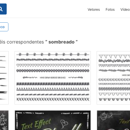
Vetores
Fotos
Vídeo
ico
éis correspondentes
sombreado