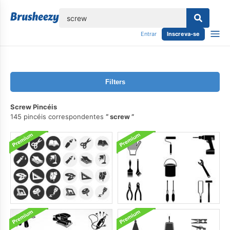
echar
Entrar
Inscreva-se
Filters
Screw Pincéis
145 pincéis correspondentes
screw