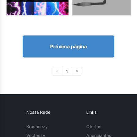
Próxima página
1
Nossa Rede
Links
Brusheezy
Ofertas
Vecteezy
Anunciantes