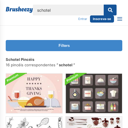
echar
Entrar
Inscreva-se
Filters
Schotel Pincéis
16 pincéis correspondentes
schotel